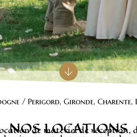
ogne / Perigord, Gironde, Charente, 
NOS LOCATIONS
ocation de matériel de réception, 